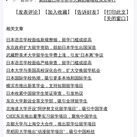
下一篇留学：
第四届日本华侨华人舞蹈春晚在东京举行
【
发表评论
】【
加入收藏
】【
告诉好友
】【
打印此文
】
【
关闭窗口
】
相关文章
日本语言学校面临新规整顿，留学门槛或提高
东京政府扩大留学资助，鼓励日本学生出国深造
武藏野美术大学留学生学费上涨，引发“日本离”争议
日本语言学校面临严格审查，留学门槛或提高
日本大学与美国高校深化合作，扩大交换留学机会
日本国际学校热潮，吸引更多本地和国际学生
横滨市推出新奖学金，支持短期留学项目
日本收紧中国留学生签证审查，引发热议
东京大学新设全英文学部，吸引全球留学生
北海道大学开设“阿伊努文化留学项目”，吸引中国学者
CIEE东京推出夏季实习留学项目，聚焦中国学生
京都大学与上海交大合作，推出双学位留学项目
早稻田大学推出“动漫留学项目”，吸引中国粉丝