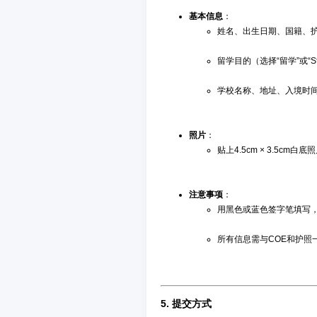
基本信息
：
姓名、出生日期、国籍、
留学目的（选择“留学”或“St
学校名称、地址、入境时
照片
：
贴上4.5cm × 3.5cm
注意事项
：
用黑色或蓝色签字笔填写
所有信息需与COE和护照
5.
提交方式