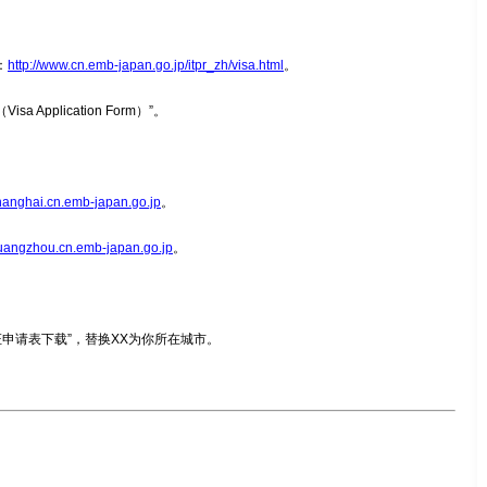
：
http://www.cn.emb-japan.go.jp/itpr_zh/visa.html
。
 Application Form）”。
hanghai.cn.emb-japan.go.jp
。
guangzhou.cn.emb-japan.go.jp
。
证申请表下载”，替换XX为你所在城市。