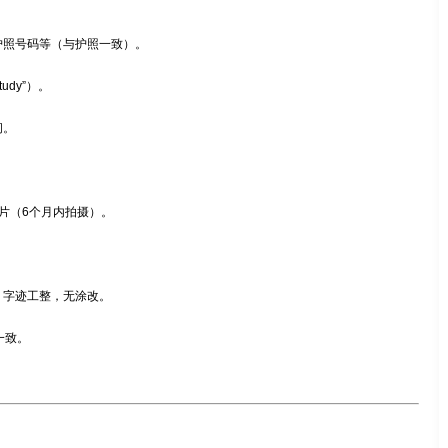
护照号码等（与护照一致）。
udy”）。
间。
白底照片（6个月内拍摄）。
，字迹工整，无涂改。
一致。