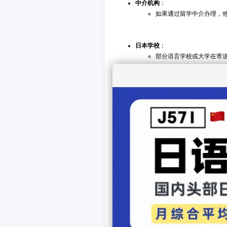
中介机构
：
如果通过留学中介办理，
日本学校
：
部分语言学校或大学在寄送
优点
：
中介或学校可能提供填写
（4）在线资源
第三方网站
：
一些留学论坛或签证服务
风险
：