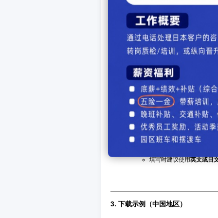
非官方来源可能过时或不
2.
表格类型
统一格式
：
日本留学签证使用的是标
别。
语言
：
通常提供日文版和英文版
填写时建议使用
英文或日
3.
下载示例（中国地区）