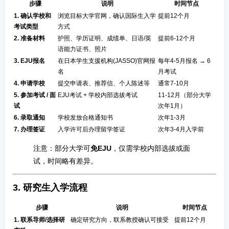
步骤
说明
时间节点
1. 确认学校和
浏览目标大学官网，确认国际生入学
提前12个月
考试类型
方式
2. 准备材料
护照、学历证明、成绩单、日语/英
提前6-12个月
语能力证书、照片
3. EJU报名
在日本学生支援机构(JASSO)官网报
每年4-5月报名 → 6
名
月考试
4. 申请学校
提交申请表、推荐信、个人陈述等
通常7-10月
5. 参加考试 / 面
EJU考试 + 学校内部选拔考试
11-12月（部分大学
试
次年1月）
6. 录取通知
学校发放合格通知书
次年1-3月
7. 办理签证
入学许可后办理留学签证
次年3-4月入学前
注意：部分大学可
免EJU
，仅需学校内部选拔或面
试，时间略有差异。
3. 研究生入学流程
步骤
说明
时间节点
1. 联系导师/选择研
确定研究方向，联系教授确认可接受
提前12个月