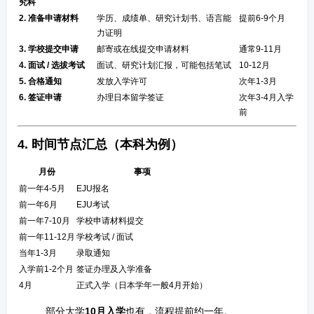
究科
2. 准备申请材料
学历、成绩单、研究计划书、语言能
提前6-9个月
力证明
3. 学校提交申请
邮寄或在线提交申请材料
通常9-11月
4. 面试 / 选拔考试
面试、研究计划汇报，可能包括笔试
10-12月
5. 合格通知
发放入学许可
次年1-3月
6. 签证申请
办理日本留学签证
次年3-4月入学
前
4. 时间节点汇总（本科为例）
月份
事项
前一年4-5月
EJU报名
前一年6月
EJU考试
前一年7-10月
学校申请材料提交
前一年11-12月
学校考试 / 面试
当年1-3月
录取通知
入学前1-2个月
签证办理及入学准备
4月
正式入学（日本学年一般4月开始）
部分大学
10月入学
也有，流程提前约一年。