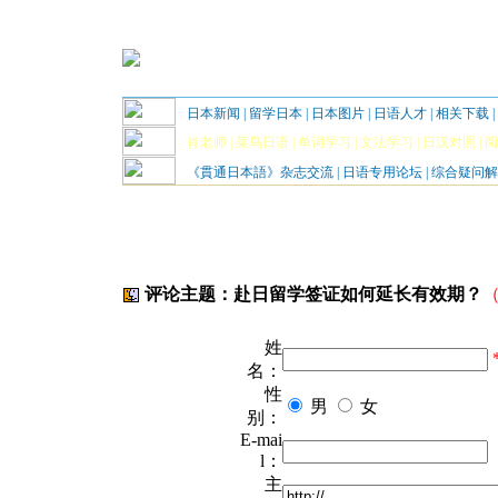
日本新闻
|
留学日本
|
日本图片
|
日语人才
|
相关下载
|
肖老师
|
菜鸟日语
|
单词学习
|
文法学习
|
日汉对照
|
阅
《貫通日本語》杂志交流
|
日语专用论坛
|
综合疑问解
评论主题：赴日留学签证如何延长有效期？
姓
名：
性
男
女
别：
E-mai
l：
主