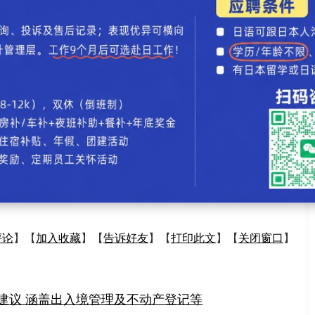
56%
经营：15%
因经济原因导致考生的升学选择范围受限，希望各大学
”
留学录入：贯通日本语 责任编辑：贯通日本语
党拟提外国人政策建议 涵盖出入境管理及不动产登记
评论
】【
加入收藏
】【
告诉好友
】【
打印此文
】【
关闭窗口
】
建议 涵盖出入境管理及不动产登记等