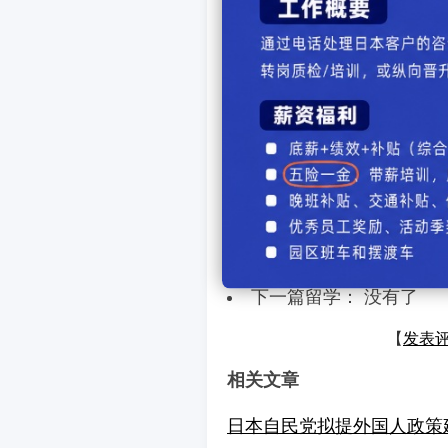
影响补录等考试日程安排：
入学金收入减少，影响大学
文部科学省表示：“为避免
继续探讨减轻负担的措施。
上一篇留学：
日本自民
等
下一篇留学： 没有了
【
发表
相关文章
日本自民党拟提外国人政策