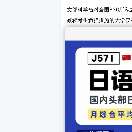
文部科学省对全国836所
减轻考生负担措施的大学仅有
具体措施包括：
推迟缴费期限：39所
全额或部分退还入学金：
对经济困难学生予以照顾：
有127所大学（占比15%
同时有176所大学（占比2
大学方面提出的主要问题包