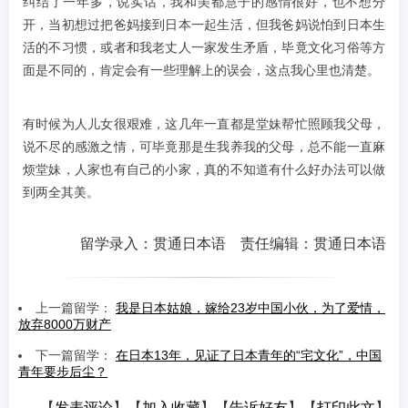
纠结了一年多，说实话，我和美都慧子的感情很好，也不想分
开，当初想过把爸妈接到日本一起生活，但我爸妈说怕到日本生
活的不习惯，或者和我老丈人一家发生矛盾，毕竟文化习俗等方
面是不同的，肯定会有一些理解上的误会，这点我心里也清楚。
有时候为人儿女很艰难，这几年一直都是堂妹帮忙照顾我父母，
说不尽的感激之情，可毕竟那是生我养我的父母，总不能一直麻
烦堂妹，人家也有自己的小家，真的不知道有什么好办法可以做
到两全其美。
留学录入：贯通日本语 责任编辑：贯通日本语
上一篇留学：
我是日本姑娘，嫁给23岁中国小伙，为了爱情，
放弃8000万财产
下一篇留学：
在日本13年，见证了日本青年的“宅文化”，中国
青年要步后尘？
【
发表评论
】【
加入收藏
】【
告诉好友
】【
打印此文
】