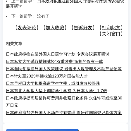
上一篇留学：
日本政府拟推在留外国人日语学习计划 专家会议
展开研讨
下一篇留学： 没有了
【
发表评论
】【
加入收藏
】【
告诉好友
】【
打印此文
】
【
关闭窗口
】
相关文章
日本政府拟推在留外国人日语学习计划 专家会议展开研讨
日本私立大学采取措施减轻“双重缴费”负担的仅有一成
日本自民党拟提外国人政策建议 涵盖出入境管理及不动产登记等
日本计划至2029年接收逾123万外国技能人才
日本早稻田大学拟提高留学生学费，或引发各校跟涨
日本东北大学拟大幅上调留学生学费 为日本人学生1.7倍
日本政府拟提高居留许可费用并收紧归化条件 永住许可或涨至30
万日元
日本政府拟加强外国人不动产持有管理 将研讨国籍登记具体方案