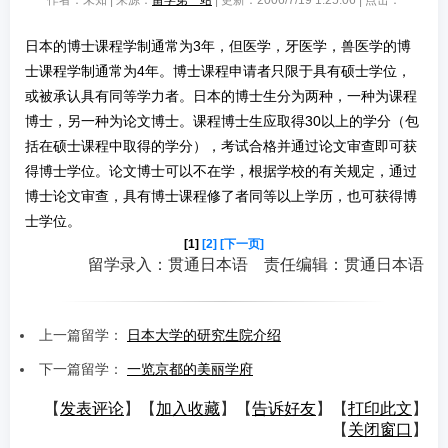
作者：未知 | 来源：
留学第一站
| 更新：2006/7/19 1:25:06 | 点击：
日本的博士课程学制通常为3年，但医学，牙医学，兽医学的博
士课程学制通常为4年。博士课程申请者只限于具有硕士学位，
或被承认具有同等学力者。日本的博士生分为两种，一种为课程
博士，另一种为论文博士。课程博士生应取得30以上的学分（包
括在硕士课程中取得的学分），考试合格并通过论文审查即可获
得博士学位。论文博士可以不在学，根据学校的有关规定，通过
博士论文审查，具有博士课程修了者同等以上学历，也可获得博
士学位。
[1]
[2]
[下一页]
留学录入：贯通日本语 责任编辑：贯通日本语
上一篇留学：
日本大学的研究生院介绍
下一篇留学：
一览京都的美丽学府
【
发表评论
】【
加入收藏
】【
告诉好友
】【
打印此文
】
【
关闭窗口
】