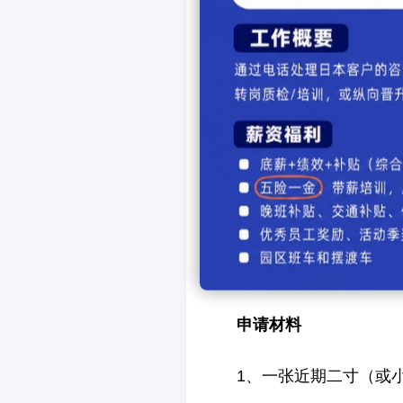
对于留学人员学成回国
各项手续来说，很有帮助。
自今年1月22日起，
证申请时，仅需上传认证申
了！查看详情戳：网上办理
在线申请地址
http://renzheng.cscse.
申请材料
1、一张近期二寸（或