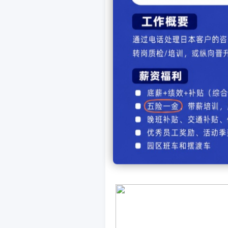
1
、照片
2
、身份证
3
、护照申请表
4
、海外录取通知
，建议彩
的中文翻译
①
申请语言学校可提交面试
②
申请大学，需要合格通知
需要办理护照的话，可以使