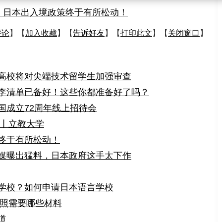
，日本出入境政策终于有所松动！
评论
】【
加入收藏
】【
告诉好友
】【
打印此文
】【
关闭窗口
】
高校将对尖端技术留学生加强审查
李清单已备好！这些你都准备好了吗？
国成立72周年线上招待会
略丨立教大学
终于有所松动！
媒曝出猛料，日本政府这手太下作
学校？如何申请日本语言学校
护照需要哪些材料
道