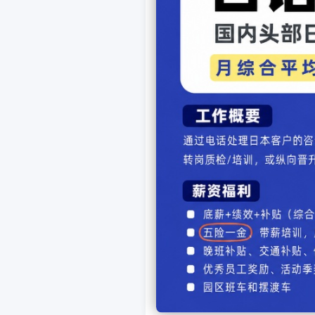
态，日本民众基本无视是否
然在扎堆。李辰说：“我还
是对紧急事态宣言中的一点
态。”
“在日本处于紧急状态下，
急事态一旦宣布结束，我依
去人多的地方聚集等等。”
续5次宣布进入紧急状态和
(完)
上一篇留学：
把中国留