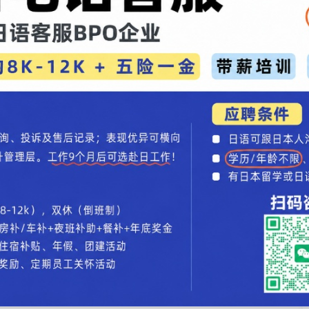
处在紧急状态，繁华地区居酒屋依然在营业，人们依
会保持高度警惕，谨防感染。目前采取的防疫措施仅仅
点缓和，但如果疫情反弹，估计还会回到原来的状
我们在学校进行研究实验后的夜间生活不太便利，但紧
然还是会保持现有的防护措施，戴口罩，勤洗手，不
中国留学生邱天告诉记者，目前给人一种不确定感，连
取消，民众已经麻木，有种“狼来了”喊多了的感觉。
留学录入：贯通日本语 责任编辑：贯通日本语
学生当成靶子？日媒曝出猛料，日本政府这手太下作