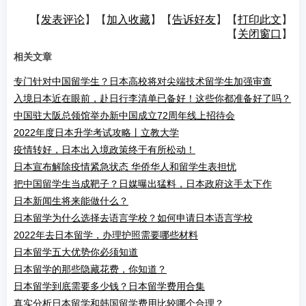
【
发表评论
】【
加入收藏
】【
告诉好友
】【
打印此文
】
【
关闭窗口
】
相关文章
专门针对中国留学生？日本高校将对尖端技术留学生加强审查
入境日本近在眼前，赴日行李清单已备好！这些你都准备好了吗？
中国驻大阪总领馆举办新中国成立72周年线上招待会
2022年度日本升学考试攻略丨立教大学
疫情转好，日本出入境政策终于有所松动！
日本宣布解除疫情紧急状态 华侨华人和留学生表担忧
把中国留学生当成靶子？日媒曝出猛料，日本政府这手太下作
日本新闻生将来能做什么？
日本留学为什么选择去语言学校？如何申请日本语言学校
2022年去日本留学，办理护照需要哪些材料
日本留学五大优势你必须知道
日本留学的那些隐藏花费，你知道？
日本留学到底需要多少钱？日本留学费用合集
真实分析日本留学和韩国留学费用比较哪个合理？