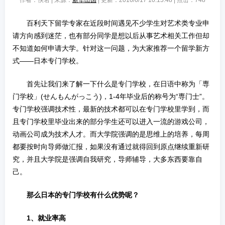
作者：佚名 | 来源：
新华出国
| 更新：2016/6/17 10:15:48 | 点击：
748
百利天下留学专家在近段时间遇见不少学生对艺术类专业申
请方向感到迷茫，也有部分同学是想以后从事艺术相关工作但却
不知道如何申请大学。针对这一问题，为大家推荐一个留学新方
式——日本专门学校。
首先让我们来了解一下什么是专门学校，在日语中称为「専
门学校」(せんもんがっこう)，1-4年毕业后的称号为“専门士”。
专门学校强调技术性，最新的技术都可以在专门学校里学到，而
且专门学校里毕业出来的部分学生还可以进入一流的游戏公司，
动画公司成为技术人才。而大学院强调的是思维上的培养，每周
都要按时向导师做汇报，如果没有通过就得回到原点继续重新研
究，并且大学院是强调自我研究，导师辅导，大多东西要靠自
己。
那么日本的专门学校有什么优势呢？
1、就业率高