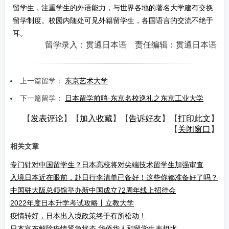
留学生，注重学生的外语能力，与世界各地的著名大学建有交换
留学制度。校园内随处可见外籍留学生，各国语言的交流不绝于
耳。
留学录入：贯通日本语 责任编辑：贯通日本语
上一篇留学：
东京艺术大学
下一篇留学：
日本留学前哨·东京名校巡礼之东京工业大学
【
发表评论
】【
加入收藏
】【
告诉好友
】【
打印此文
】
【
关闭窗口
】
相关文章
专门针对中国留学生？日本高校将对尖端技术留学生加强审查
入境日本近在眼前，赴日行李清单已备好！这些你都准备好了吗？
中国驻大阪总领馆举办新中国成立72周年线上招待会
2022年度日本升学考试攻略丨立教大学
疫情转好，日本出入境政策终于有所松动！
日本宣布解除疫情紧急状态 华侨华人和留学生表担忧